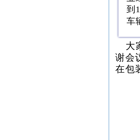
到
车
大
谢会
在包