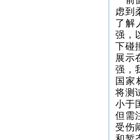
虑到
了解
强，
下碰
展示
强，
国家标
将测
小于
但需
受伤
和暂