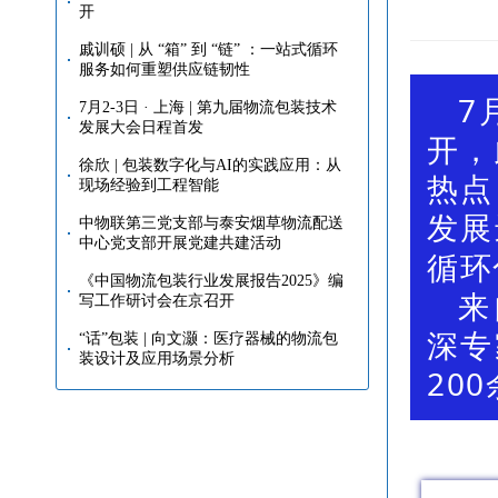
开
戚训硕 | 从 “箱” 到 “链” ：一站式循环
服务如何重塑供应链韧性
7
7月2-3日 · 上海 | 第九届物流包装技术
发展大会日程首发
开，
徐欣 | 包装数字化与AI的实践应用：从
热点
现场经验到工程智能
发展
中物联第三党支部与泰安烟草物流配送
中心党支部开展党建共建活动
循环
《中国物流包装行业发展报告2025》编
来
写工作研讨会在京召开
深专
“话”包装 | 向文灏：医疗器械的物流包
装设计及应用场景分析
20