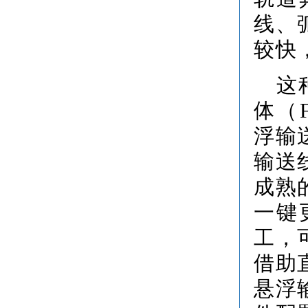
线、
较快
这
体（Fl
浮输
输送
成熟
一键
工，
借助
悬浮