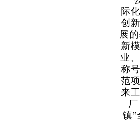
际
创
展的
新
业、
称
范
来
厂
镇