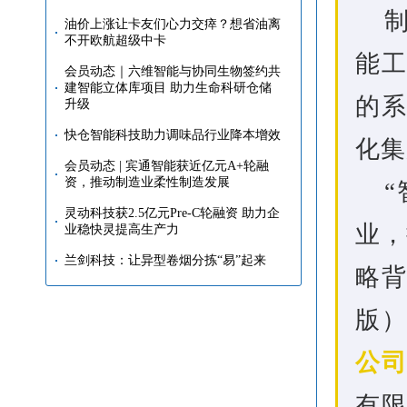
油价上涨让卡友们心力交瘁？想省油离
不开欧航超级中卡
能
会员动态｜六维智能与协同生物签约共
建智能立体库项目 助力生命科研仓储
的
升级
快仓智能科技助力调味品行业降本增效
化集
会员动态 | 宾通智能获近亿元A+轮融
资，推动制造业柔性制造发展
灵动科技获2.5亿元Pre-C轮融资 助力企
业，
业稳快灵提高生产力
兰剑科技：让异型卷烟分拣“易”起来
略背
版
公
有限