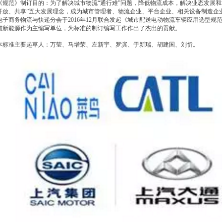
《规范》制订目的：为了解决城市物流“通行难”问题，降低物流成本，解决业态发展
开放、共享”五大发展理念，成为城市管理者、物流企业、平台企业、相关设备制造企
电子商务物流与快递分会于2016年12月联合发起《城市配送电动物流车辆应用选型
猫新能源作为主编写单位，为标准的制订编写工作作出了杰出的贡献。
本标准主要起草人：万莹、马增荣、左新宇、罗滨、于新瑞、胡建国、刘忻。