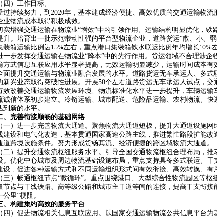
（四）工作目标。
经过持续努力，到2020年，基本建成经济便捷、高效优质的交通运输物
企业物流成本取得积极成效。
切实增强交通运输在物流业“增效”中的引领作用。运输结构明显优化，铁
提升。培育出一批示范带动性强的平台型物流企业，道路货运“散、小、弱
集装箱运输比例达15%左右，重点港口集装箱铁水联运比例年均增长10%
进一步发挥交通运输在物流业“降本”中的先行作用。货运领域不合理涉企
输方式信息互联应用水平显著提高，无效运输明显减少，运输时间成本有
全面提升交通运输与物流业融合发展的水平。道路货运无车承运人、多式联
的新兴业态取得突破性进展。开展50个左右道路货运无车承运人试点，交
有效改善交通运输物流发展环境。物流标准化水平进一步提升，车辆运输车
流诚信体系初步建立。冷链运输、城市配送、危险品运输、农村物流、快
达到新的水平。
二、完善衔接顺畅的基础网络
（一）进一步完善物流大通道。聚焦物流大通道短板，提升大通道设施网
线建设和电气化改造，基本贯通国家高速公路主线，推进繁忙路段扩能改
通道跨境设施条件。努力形成货畅其流、经济便捷的跨区域物流大通道。
（二）提升交通物流枢纽服务水平。引导全国交通物流枢纽合理布局，推
设。优化中心城市及周边物流基础设施布局，重点支持具备多式联运、干
建设，促进各种运输方式和不同运输组织形式间有效衔接、高效转换。有
（三）畅通枢纽节点“微循环”。重点围绕港口、大型综合性物流园区等枢
纽节点与干线铁路、高等级公路和城市主干道等间的连接，提高干支衔接
一公里”梗阻。
三、构建集约高效的服务平台
（四）促进物流相关信息互联应用。以国家交通运输物流公共信息平台为