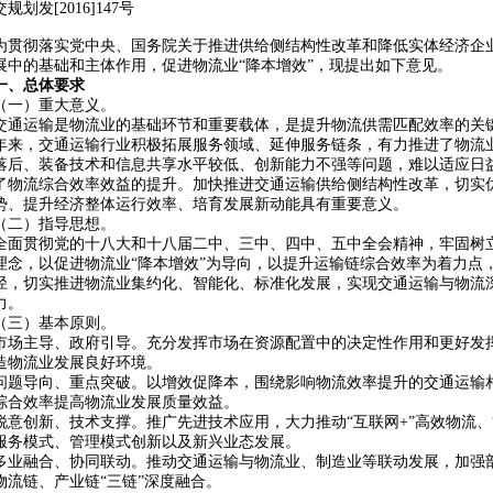
交规划发[2016]147号
为贯彻落实党中央、国务院关于推进供给侧结构性改革和降低实体经济企
展中的基础和主体作用，促进物流业“降本增效”，现提出如下意见。
一、总体要求
（一）重大意义。
交通运输是物流业的基础环节和重要载体，是提升物流供需匹配效率的关键
年来，交通运输行业积极拓展服务领域、延伸服务链条，有力推进了物流
落后、装备技术和信息共享水平较低、创新能力不强等问题，难以适应日
了物流综合效率效益的提升。加快推进交通运输供给侧结构性改革，切实
势、提升经济整体运行效率、培育发展新动能具有重要意义。
（二）指导思想。
全面贯彻党的十八大和十八届二中、三中、四中、五中全会精神，牢固树
理念，以促进物流业“降本增效”为导向，以提升运输链综合效率为着力点
径，切实推进物流业集约化、智能化、标准化发展，实现交通运输与物流
力。
（三）基本原则。
市场主导、政府引导。充分发挥市场在资源配置中的决定性作用和更好发
造物流业发展良好环境。
问题导向、重点突破。以增效促降本，围绕影响物流效率提升的交通运输
综合效率提高物流业发展质量效益。
锐意创新、技术支撑。推广先进技术应用，大力推动“互联网+”高效物流、
服务模式、管理模式创新以及新兴业态发展。
多业融合、协同联动。推动交通运输与物流业、制造业等联动发展，加强
物流链、产业链“三链”深度融合。