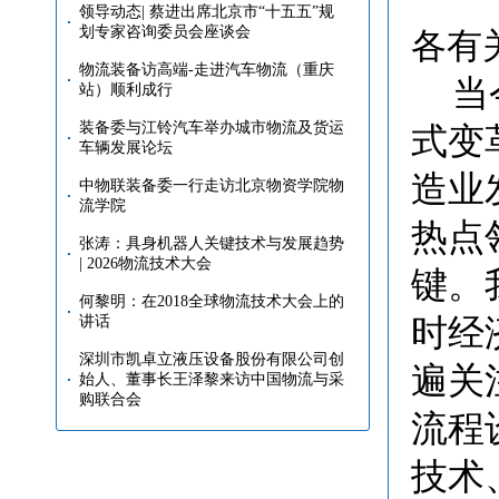
领导动态| 蔡进出席北京市“十五五”规
划专家咨询委员会座谈会
各有
物流装备访高端-走进汽车物流（重庆
当
站）顺利成行
装备委与江铃汽车举办城市物流及货运
式变
车辆发展论坛
造业
中物联装备委一行走访北京物资学院物
流学院
热点
张涛：具身机器人关键技术与发展趋势
| 2026物流技术大会
键。
何黎明：在2018全球物流技术大会上的
时经
讲话
深圳市凯卓立液压设备股份有限公司创
遍关
始人、董事长王泽黎来访中国物流与采
购联合会
流程
技术