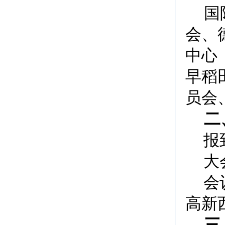
国
会、
中心
早稻
员会
二
报
大
会
高新
三