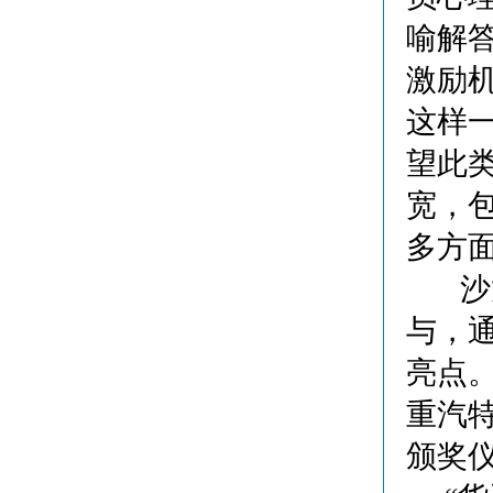
喻解
激励
这样
望此
宽，
多方
沙龙
与，
亮点
重汽
颁奖