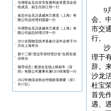
马增荣会见吉安市发展和改革委员会党
组成员、副主任孙江伟一行
9月
崔忠付会见汉诺威米兰展览（上海）有
会、
限公司总经理刘国梁一行
市交
马增荣会见汉诺威米兰展览（上海）有
限公司副总经理汪萍一行
行。
2011全国物流技术装备行业年会将于10
月在上海举办
沙龙
第十二期“货运车管经理沙龙”在西安成
理于
功举办
辞。来
领导动态 | 蔡进会见地上铁租车（深
圳）有限公司董事长兼CEO张海莹一行
沙龙
2022年物流业助企纾困政策摘要（至5
杜宝
月17日）
首先
遇、