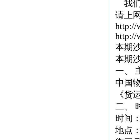
我们
请上
http:/
http:/
本期
本期
一、 
中国
《货
二、 
时间：2
地点